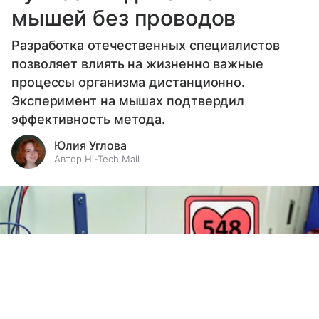
мышей без проводов
Разработка отечественных специалистов
позволяет влиять на жизненно важные
процессы организма дистанционно.
Эксперимент на мышах подтвердил
эффективность метода.
Юлия Углова
Автор Hi-Tech Mail
Выберите комментарий
Выберите комментарий
Выберите комментарий
Информация полезная и актуальная
Информация полезная и актуальная
Информация полезная и актуальная