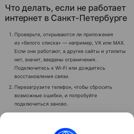
Что делать, если не работает
интернет в Санкт-Петербурге
Проверьте, открываются ли приложения
из «белого списка» — например, VK или MAX.
Если они работают, а другие сайты и утилиты
нет, значит, введены ограничения.
Подключитесь к Wi-Fi или дождитесь
восстановления связи.
Перезагрузите телефон, чтобы сбросить
возможные ошибки, и попробуйте
подключиться заново.
Проверьте баланс. Если деньги кончились,
услуги связи могут быть недоступны.
Обратитесь в поддержку оператора.