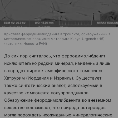
Кристалл ферродимолибденита в троилите, обнаруженный в
металлическом прожилке метеорита Kunya-Urgench (H5)
источник:
Новости РАН
До сих пор считалось, что ферродимолибденит —
исключительно редкий минерал, найденный лишь
в породах пирометаморфического комплекса
Хатрурим (Иордания и Израиль). Существует
также синтетический аналог, используемый в
качестве компонента полупроводников.
Обнаружение ферродимолибденита во внеземном
веществе показывает, что природа астероидов
могла порождать неожиданные минералогические