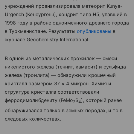
учреждений проанализировала метеорит Kunya-
Urgench (Кенеургенч), хондрит типа H5, упавший в
1998 году в районе одноименного древнего города
в Туркменистане. Результаты
опубликованы
в
журнале Geochemistry International.
В одной из металлических прожилок — смеси
никелистого железа (теннит, камасит) и сульфида
железа (троилита) — обнаружили крошечный
кристалл размером 37 × 4 микрон. Химия и
структура кристалла соответствовали
ферродимолибдениту (FeMo
S
), который ранее
2
4
обнаруживался только в земных породах, и то в
следовых количествах.