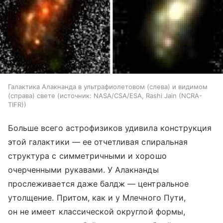
Галактика Алакнанда в ультрафиолетовом (слева) и видимом
(справа) свете
источник:
NASA/CSA/ESA, Rashi Jain (NCRA-
TIFR)
Больше всего астрофизиков удивила конструкция
этой галактики — ее отчетливая спиральная
структура с симметричными и хорошо
очерченными рукавами. У Алакнанды
прослеживается даже балдж — центральное
утолщение. Притом, как и у Млечного Пути,
он не имеет классической округлой формы,