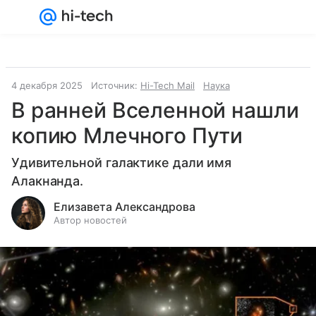
Войти
Регистрация
4 декабря 2025
Источник:
Hi-Tech Mail
Наука
В ранней Вселенной нашли
копию Млечного Пути
Удивительной галактике дали имя
Алакнанда.
Елизавета Александрова
Автор новостей