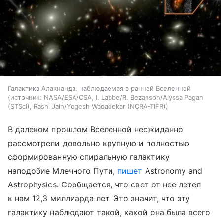
Галактика Алакнанда, наблюдаемая в ранней Вселенной
источник:
NASA/ESA/CSA, I. Labbe/R. Bezanson/Alyssa Pagan
(STScI), Rashi Jain/Yogesh Wadadekar (NCRA-TIFR)
В далеком прошлом Вселенной неожиданно
рассмотрели довольно крупную и полностью
сформированную спиральную галактику
наподобие Млечного Пути,
пишет
Astronomy and
Astrophysics. Сообщается, что свет от нее летел
к нам 12,3 миллиарда лет. Это значит, что эту
галактику наблюдают такой, какой она была всего