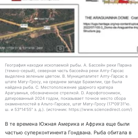
География находки ископаемой рыбы. A. Бассейн реки Парана
(темно-серый), северная часть бассейна реки Алту-Гарсас
выделена зеленым цветом. B. Муниципалитет Алту-Гарсас в
штате Мату-Гросу, на среднем западе Бразилии, где была
найдена рыба. C. Местоположение ударного кратера
Арагуаинья, обозначенное стрелкой. D. Аэрофотоснимок,
датированный 2024 годом, показывает точное место сбора
окаменелостей в Альто-Гарсасе, штат Мату-Гросу (17°09'31"ю.
ш. и 53°14'55" з. д.).
источник:
https://www.sciencedirect.com/
В те времена Южная Америка и Африка еще были
частью суперконтинента Гондвана. Рыба обитала в