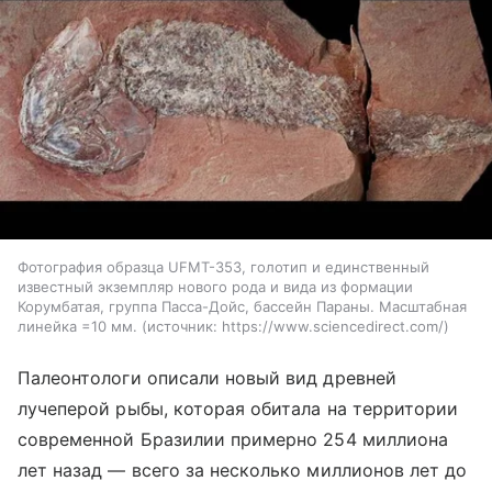
Фотография образца UFMT-353, голотип и единственный
известный экземпляр нового рода и вида из формации
Корумбатая, группа Пасса-Дойс, бассейн Параны. Масштабная
линейка =10 мм.
источник:
https://www.sciencedirect.com/
Палеонтологи описали новый вид древней
лучеперой рыбы, которая обитала на территории
современной Бразилии примерно 254 миллиона
лет назад — всего за несколько миллионов лет до