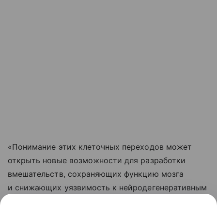
«Понимание этих клеточных переходов может
открыть новые возможности для разработки
вмешательств, сохраняющих функцию мозга
и снижающих уязвимость к нейродегенеративным
заболеваниям», — отметил соавтор работы,
нейробиолог Сянминь Сюй из Калифорнийского