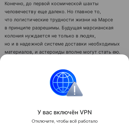
Конечно, до первой космической шахты
человечеству еще далеко. Но главное то,
что логистические трудности жизни на Марсе
в принципе разрешимы. Будущая марсианская
колония нуждается не только в людях,
но и в надежной системе доставки необходимых
материалов, и астероиды вполне могут стать ею.
Ранее ученые
рассказали
, как угадать место
высадки на Марс рядом с источником воды.
космос
марс
Поделиться
У вас включ
ён
V
P
N
Отключите, чтобы всё работало