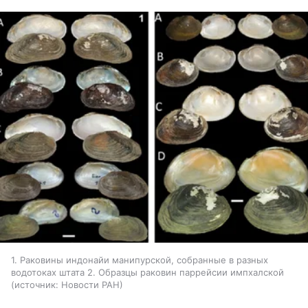
1. Раковины индонайи манипурской, собранные в разных
водотоках штата 2. Образцы раковин паррейсии импхалской
источник:
Новости РАН