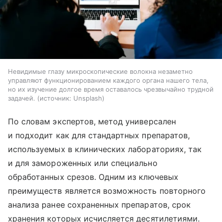
Невидимые глазу микроскопические волокна незаметно
управляют функционированием каждого органа нашего тела,
но их изучение долгое время оставалось чрезвычайно трудной
задачей.
источник:
Unsplash
По словам экспертов, метод универсален
и подходит как для стандартных препаратов,
используемых в клинических лабораториях, так
и для замороженных или специально
обработанных срезов. Одним из ключевых
преимуществ является возможность повторного
анализа ранее сохраненных препаратов, срок
хранения которых исчисляется десятилетиями.