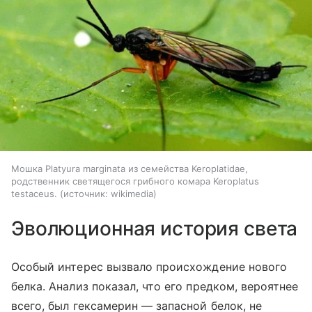
Мошка Platyura marginata из семейства Keroplatidae,
родственник светящегося грибного комара Keroplatus
testaceus.
источник:
wikimedia
Эволюционная история света
Особый интерес вызвало происхождение нового
белка. Анализ показал, что его предком, вероятнее
всего, был гексамерин — запасной белок, не