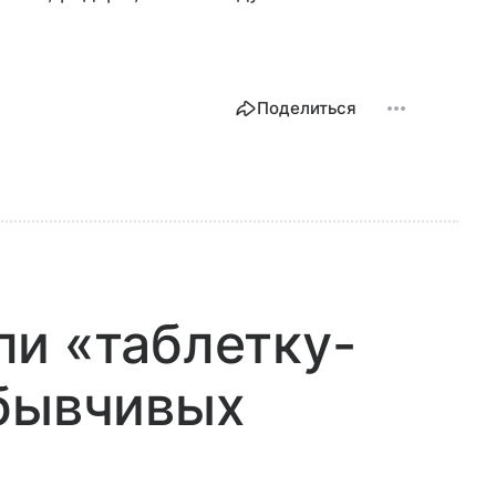
Поделиться
и «таблетку-
абывчивых