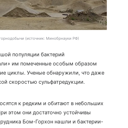
 горнодобычи
источник:
Минобрнауки РФ
ьшой популяции бактерий
ливали» им помеченные особым образом
ие циклы. Ученые обнаружили, что даже
кой скоростью сульфатредукции.
тносятся к редким и обитают в небольших
При этом они достаточно устойчивы
» рудника Бом-Горхон нашли и бактерии-