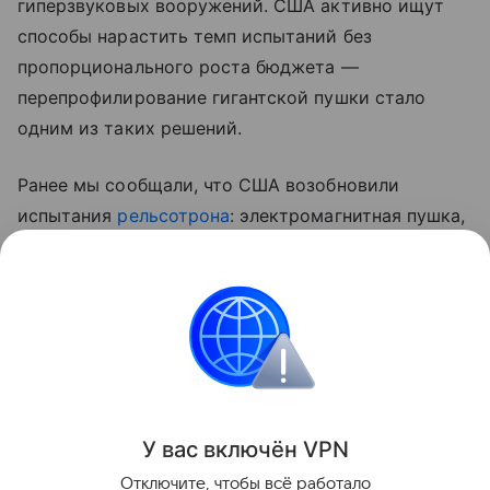
гиперзвуковых вооружений. США активно ищут
способы нарастить темп испытаний без
пропорционального роста бюджета —
перепрофилирование гигантской пушки стало
одним из таких решений.
Ранее мы сообщали, что США возобновили
испытания
рельсотрона
: электромагнитная пушка,
от которой прежде отказался флот, теперь служит
источником данных для программ гиперзвукового
оружия.
военная техника
Поделиться
У вас включ
ён
V
P
N
Отключите, чтобы всё работало