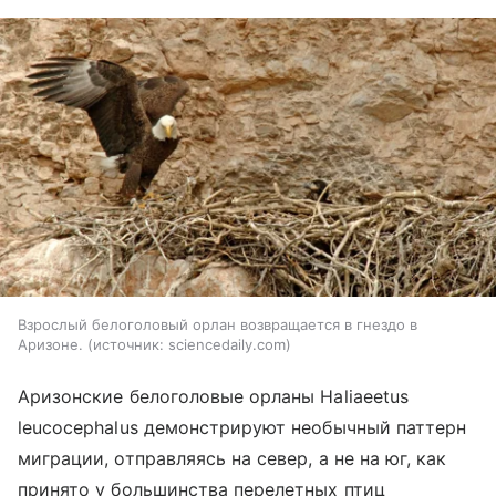
Взрослый белоголовый орлан возвращается в гнездо в
Аризоне.
источник:
sciencedaily.com
Аризонские белоголовые орланы Haliaeetus
leucocephalus демонстрируют необычный паттерн
миграции, отправляясь на север, а не на юг, как
принято у большинства перелетных птиц