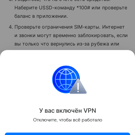
Наберите USSD-команду *100# или проверьте
баланс в приложении.
Проверьте ограничения SIM-карты. Интернет
и звонки могут временно заблокировать, если
вы только что вернулись из-за рубежа или
давно не пользовались связью.
Позвоните в поддержку по номеру 0500 или 8
800 550−05−00.
Сбои
Поделиться
У вас включ
ён
V
P
N
Отключите, чтобы всё работало