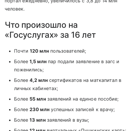
портал ежедневно, увеличилось с 3,8 до 14 млн
человек.
Что произошло на
«Госуслугах» за 16 лет
Почти
120 млн
пользователей;
Более
1,5 млн
пар подали заявление в загс и
поженились;
Более
4,2 млн
сертификатов на маткапитал в
личных кабинетах;
Более
55 млн
заявлений на единое пособие;
Более
230 млн
успешных записей к врачу;
Более
13 млн
заявлений в вузы;
Более
12 млн
виртуальных «Пушкинских карт»;