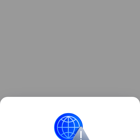
Ранее мы рассказывали о том, как
зонд ESA снял
на видео мощный выброс плазмы из Солнца
.
космос
Солнце