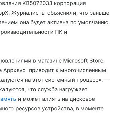
новления KB5072033 корпорация
ppX. Журналисты объяснили, что раньше
лением она будет активна по умолчанию.
производительности ПК и
влениями в магазине Microsoft Store.
а Appxsvc" приводит к многочисленным
жалуются на этот системный процесс», —
алуются, что служба нагружает
память
и может влиять на дисковое
много ресурсов устройства, в моменте