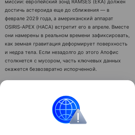
миссии: европейский зонд RAMSES (ЕКА) должен
достичь астероида еще до сближения — в
феврале 2029 года, а американский аппарат
OSIRIS-APEX (НАСА) встретит его в апреле. Вместе
они намерены в реальном времени зафиксировать,
как земная гравитация деформирует поверхность
и недра тела. Если незадолго до этого Апофис
столкнется с мусором, часть ключевых данных
окажется безвозвратно испорченной.
Ранее мы сообщали, что
Апофис в момент пролета
смогут увидеть невооруженным глазом около 90%
людей Земли
.
Астероид