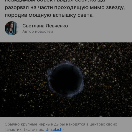
разорвал на части проходящую мимо звезду,
породив мощную вспышку света.
Светлана Левченко
Автор новостей
Обычно крупные черные дыры находятся в центрах своих
галактик.
источник:
Unsplash