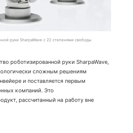
нной руки SharpaWave с 22 степенями свободы
тво роботизированной руки SharpaWave,
нологически сложным решениям
онвейере и поставляется первым
енных компаний. Это
одукт, рассчитанный на работу вне