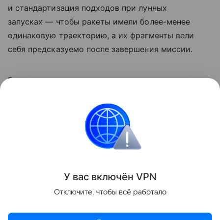
и стандартизация подходов при лунных
запусках — чтобы ракеты имели более-менее
одинаковую траекторию, а их фрагменты вели
себя предсказуемо после завершения миссии.
Ранее мы
рассказывали
о предложении
специалистов перенести место высадки
астронавтов «Артемиды-3» на Луну.
космос
NASA
Луна
Поделиться
У вас включ
ён
V
P
N
Отключите, чтобы всё работало