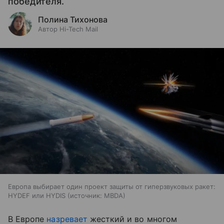
победителя.
Полина Тихонова
Автор Hi-Tech Mail
Европа выбирает один проект защиты от гиперзвуковых ракет:
HYDEF или HYDIS
источник:
MBDA
В Европе
назревает
жесткий и во многом