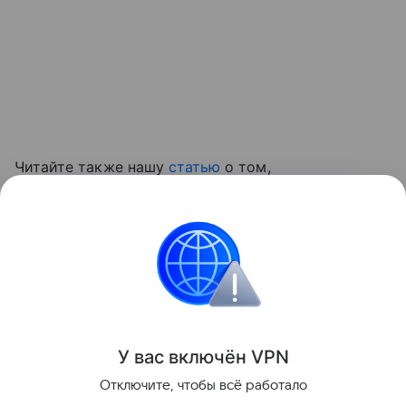
Читайте также нашу
статью
о том,
как бомбардировщик-невидимку B-21 Raider
впервые дозаправили в воздухе.
Китай
военная техника
Поделиться
У вас включ
ён
V
P
N
Отключите, чтобы всё работало