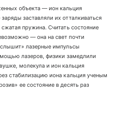
женных объекта — ион кальция
 заряды заставляли их отталкиваться
я сжатая пружина. Считать состояние
евозможно — она на свет почти
 «слышит» лазерные импульсы
помощью лазеров, физики замедлили
вушке, молекула и ион кальция
ерез стабилизацию иона кальция ученым
озив» ее состояние в десять раз