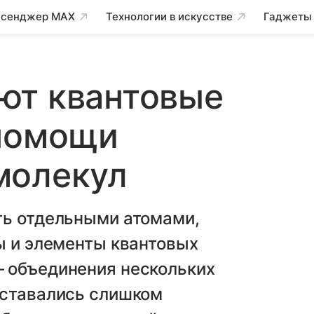
сенджер MAX
Технологии в искусстве
Гаджеты
ют квантовые
 помощи
молекул
ть отдельными атомами,
ы и элементы квантовых
 объединения нескольких
оставались слишком