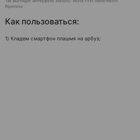
Так выглядит интерфейс Melony: World First Watermelon
Ripeness
Как пользоваться:
1) Кладем смартфон плашмя на арбуз;