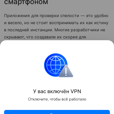
смартфоном
Приложения для проверки спелости — это удобно
и весело, но не стоит воспринимать их как истину
в последней инстанции. Многие разработчики не
скрывают, что создавали их скорее для
развлечения. Так что по-прежнему лучший способ
выбрать сладкий арбуз — довериться своим
ощущениям.
смартфоны
Лайфхаки
Поделиться
У вас включ
ён
V
P
N
Отключите, чтобы всё работало