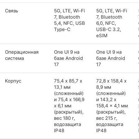
Связь
5G, LTE, Wi-Fi
5G, LTE, Wi-Fi
7, Bluetooth
7, Bluetooth
5,4, NFC, USB
6,0, NFC,
Type-C
USB-C 3.2,
eSIM
Операционная
One UI 9 на
One UI 9 на
система
базе Android
базе Android
17
17
Корпус
75,4 х 85,7 х
72,8 х 158,4 х
13,1 мм
8,9 мм
(сложенный)
(сложенный)
и 75,4 x 166,9
и 143,2 x
x 6,1 мм
158,4 x 4,1 мм
(раскрытый),
(раскрытый),
вес 180 г,
вес 215 г,
водозащита
водозащита
IP48
IP48