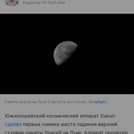
Редактор Hi-Tech Mail
Ракета упала на Луну 5 августа
источник:
Unsplash
Южнокорейский космический аппарат Danuri
сделал
первые снимки места падения верхней
ступени ракеты SpaceX на Луне. Аппарат пролетел