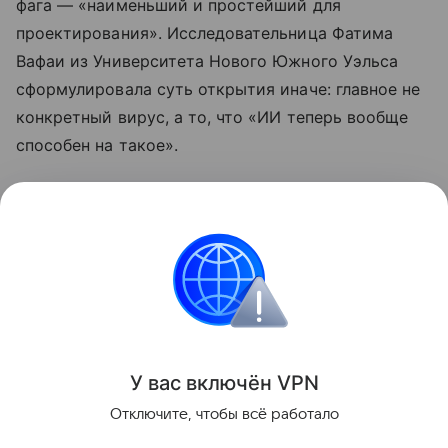
фага — «наименьший и простейший для
проектирования». Исследовательница Фатима
Вафаи из Университета Нового Южного Уэльса
сформулировала суть открытия иначе: главное не
конкретный вирус, а то, что «ИИ теперь вообще
способен на такое».
Ранее мы рассказывали, как
ИИ впервые
спроектировал геном с нуля
и какие перспективы
это открывает для синтетической биологии.
Искусственный интеллект
Поделиться
У вас включ
ён
V
P
N
Отключите, чтобы всё работало