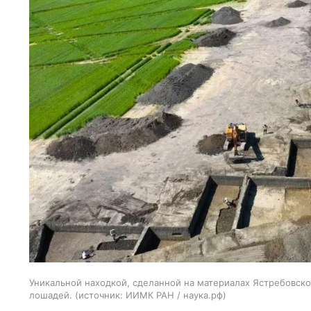
Уникальной находкой, сделанной на материалах Ястребовск
лошадей.
источник:
ИИМК РАН / наука.рф