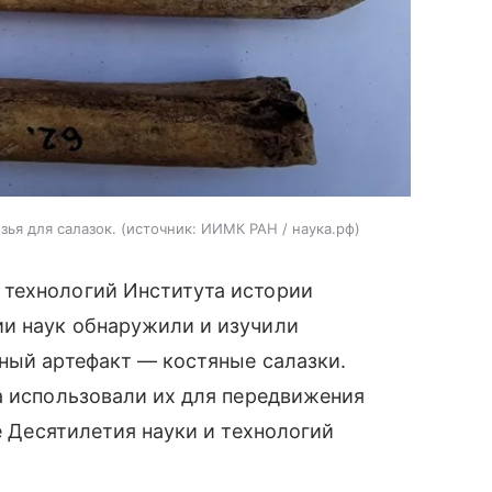
ья для салазок.
источник:
ИИМК РАН / наука.рф
 технологий Института истории
и наук обнаружили и изучили
ный артефакт — костяные салазки.
а использовали их для передвижения
е Десятилетия науки и технологий