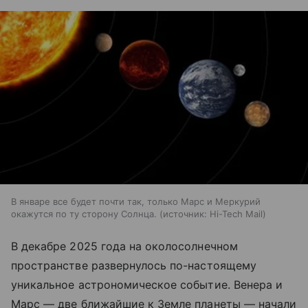
В январе все будет почти так, только Марс и Меркурий
окажутся по ту сторону Солнца.
источник:
Hi-Tech Mail
В декабре 2025 года на околосолнечном
пространстве развернулось по-настоящему
уникальное астрономическое событие. Венера и
Марс — две ближайшие к Земле планеты — начали