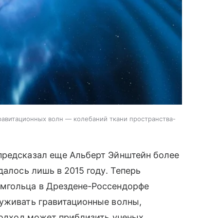
равитационных волн — колебаний ткани пространства-
предсказал еще Альберт Эйнштейн более
далось лишь в 2015 году. Теперь
ьмгольца в Дрездене-Россендорфе
уживать гравитационные волны,
 подход может приблизить ученых