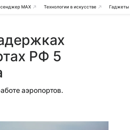
сенджер MAX
Технологии в искусстве
Гаджеты
задержках
ртах РФ 5
а
работе аэропортов.