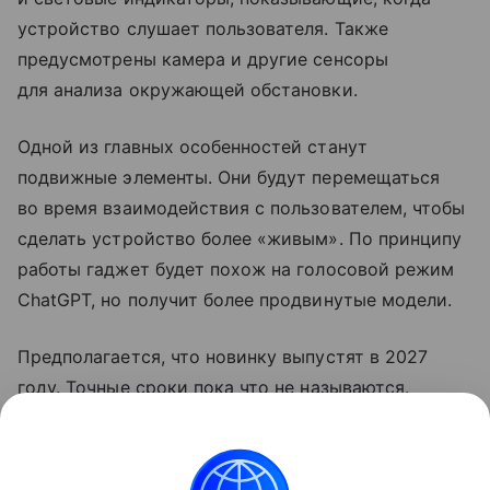
устройство слушает пользователя. Также
предусмотрены камера и другие сенсоры
для анализа окружающей обстановки.
Одной из главных особенностей станут
подвижные элементы. Они будут перемещаться
во время взаимодействия с пользователем, чтобы
сделать устройство более «живым». По принципу
работы гаджет будет похож на голосовой режим
ChatGPT, но получит более продвинутые модели.
Предполагается, что новинку выпустят в 2027
году. Точные сроки пока что не называются.
Ранее OpenAI
выпустила
свой первый гаджет.