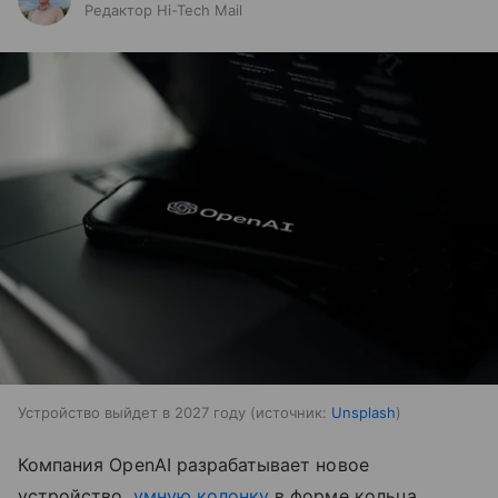
Редактор Hi-Tech Mail
Устройство выйдет в 2027 году
источник:
Unsplash
Компания OpenAI разрабатывает новое
устройство,
умную колонку
в форме кольца.