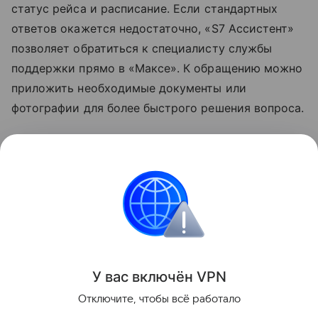
статус рейса и расписание. Если стандартных
ответов окажется недостаточно, «S7 Ассистент»
позволяет обратиться к специалисту службы
поддержки прямо в «Максе». К обращению можно
приложить необходимые документы или
фотографии для более быстрого решения вопроса.
Узнать больше о возможностях мессенджера
«Макс» можно в отдельном
материале
Hi-Tech
Mail.
мессенджеры
Мессенджер MAX
Поделиться
У вас включ
ён
V
P
N
Отключите, чтобы всё работало