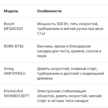
Модель
Особенности
Bosch
Мощность 500 Вт, пять скоростей,
MFQ40302
турборежим и мягкая ручка при весе
1,1 кг
BORK B782
Венчики, крюки и блендерная
насадка для теста, кремов, соусов и
пюре
Smeg
Девять скоростей, плавный старт,
HMF01PKEU
турборежим и дисплей с индикацией
времени
KitchenAid
Электронная стабилизация
5KHM9212EPT
оборотов, девять скоростей, мягкий
старт и четыре типа насадок