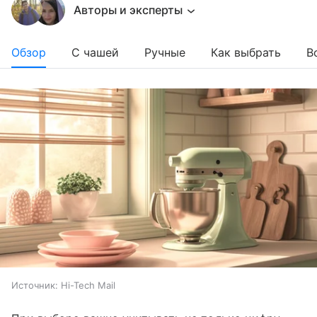
Авторы и эксперты
Обзор
С чашей
Ручные
Как выбрать
В
Источник:
Hi-Tech Mail