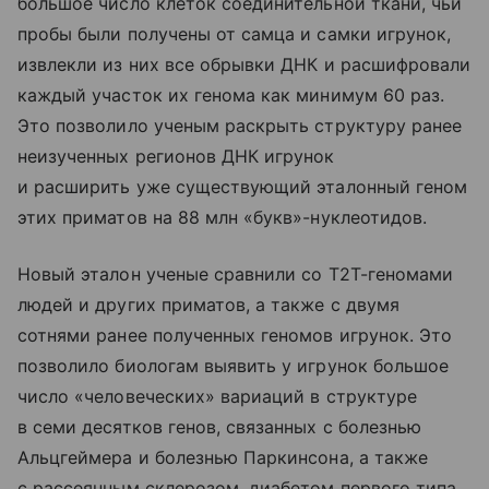
большое число клеток соединительной ткани, чьи
пробы были получены от самца и самки игрунок,
извлекли из них все обрывки ДНК и расшифровали
каждый участок их генома как минимум 60 раз.
Это позволило ученым раскрыть структуру ранее
неизученных регионов ДНК игрунок
и расширить уже существующий эталонный геном
этих приматов на 88 млн «букв»-нуклеотидов.
Новый эталон ученые сравнили со T2T-геномами
людей и других приматов, а также с двумя
сотнями ранее полученных геномов игрунок. Это
позволило биологам выявить у игрунок большое
число «человеческих» вариаций в структуре
в семи десятков генов, связанных с болезнью
Альцгеймера и болезнью Паркинсона, а также
с рассеянным склерозом, диабетом первого типа