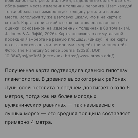
поверхностного реголита. Точки, выделенные белым цветом,
обозначают места измерения толщины реголита. Цвет каждой
точки обозначает измеренную толщину реголита в этом
месте, используя ту же цветовую шкалу, что и на карте с
сеткой. Карта с привязкой к сетке составлена на основе
оценки, основанной на измеренных толщинах в 68 точках (M.
J. Jones & A. Rajšić, 2026). Карты показаны в азимутальной
проекции Ламберта на равную площадь. (Внизу) Те же карты,
но с заштрихованными регионами «морей» (низменностей).
Фото: The Planetary Science Journal (2026). DOI:
10.3847/psj/ae7a6f
источник:
https://www.brown.edu/
Полученная карта подтвердила давнюю гипотезу
планетологов. В древних высокогорных районах
Луны слой реголита в среднем достигает около 6
метров, тогда как на более молодых
вулканических равнинах — так называемых
лунных морях — его средняя толщина составляет
примерно 4 метра.