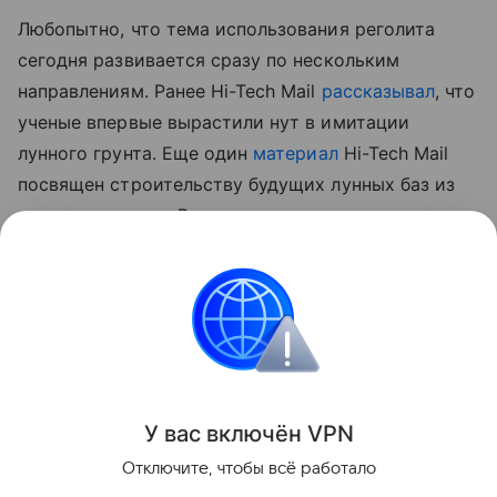
Любопытно, что тема использования реголита
сегодня развивается сразу по нескольким
направлениям. Ранее Hi-Tech Mail
рассказывал
, что
ученые впервые вырастили нут в имитации
лунного грунта.
Еще один
материал
Hi-Tech Mail
посвящен строительству будущих лунных баз из
самого реголита. В нем рассматривается
технология лазерного спекания лунного грунта для
создания инфраструктуры прямо на месте.
космос
Луна
Поделиться
У вас включ
ён
V
P
N
Отключите, чтобы всё работало