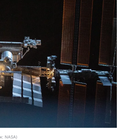
к:
NASA