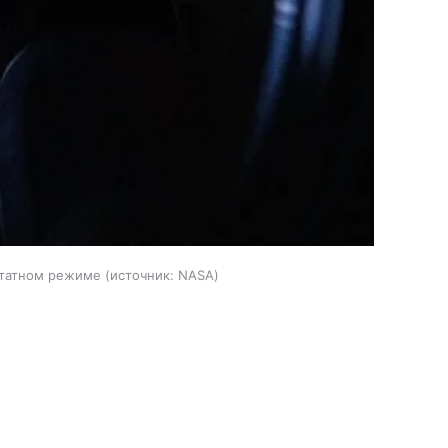
штатном режиме
источник:
NASA