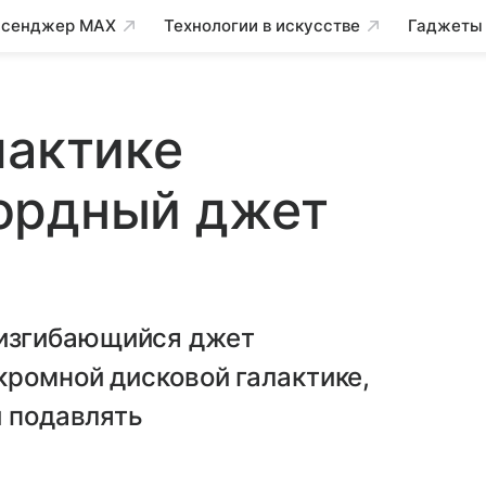
сенджер MAX
Технологии в искусстве
Гаджеты
лактике
ордный джет
изгибающийся джет
кромной дисковой галактике,
и подавлять