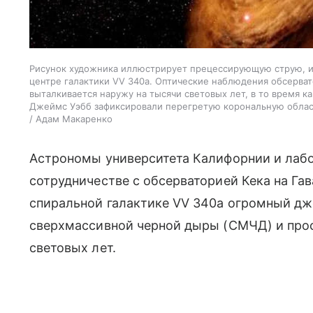
Рисунок художника иллюстрирует прецессирующую струю, и
центре галактики VV 340a. Оптические наблюдения обсервато
выталкивается наружу на тысячи световых лет, в то время 
Джеймс Уэбб зафиксировали перегретую корональную область
/ Адам Макаренко
Астрономы университета Калифорнии и лаб
сотрудничестве с обсерваторией Кека на Га
спиральной галактике VV 340a огромный дж
сверхмассивной черной дыры (СМЧД) и про
световых лет.