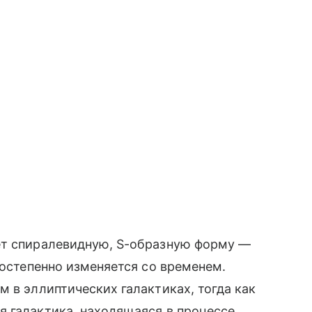
ет спиралевидную, S-образную форму —
постепенно изменяется со временем.
 в эллиптических галактиках, тогда как
я галактика, находящаяся в процессе