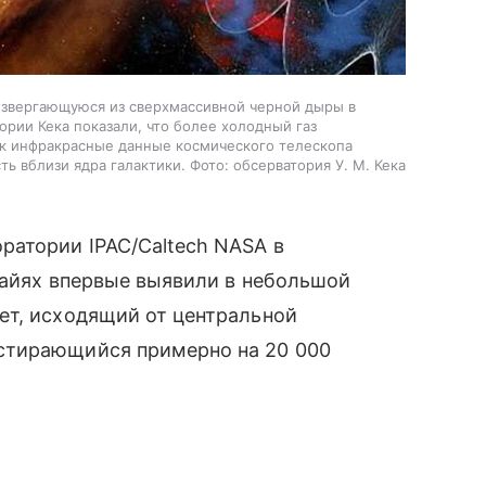
звергающуюся из сверхмассивной черной дыры в
рии Кека показали, что более холодный газ
как инфракрасные данные космического телескопа
 вблизи ядра галактики. Фото: обсерватория У. М. Кека
оратории
I
PAC/Caltech
NASA
в
вайях впервые выявили в небольшой
ет, исходящий от центральной
стирающийся примерно на 20 000