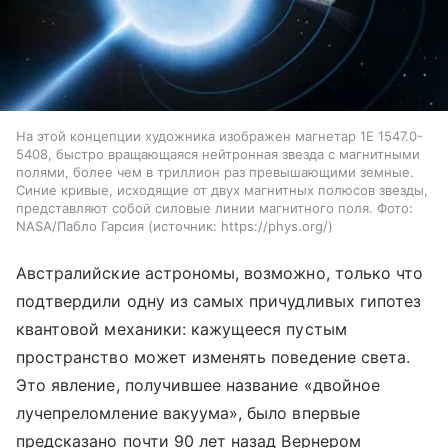
На этой концепции художника изображен магнетар 1E 1547.0-
5408, быстро вращающаяся нейтронная звезда с магнитными
полями, более чем в триллион раз превышающими земные.
Синие кривые, исходящие от двух магнитных полюсов звезды,
представляют собой силовые линии магнитного поля. Фото:
NASA/Пабло Гарсия
источник:
https://phys.org/
Австралийские астрономы, возможно, только что
подтвердили одну из самых причудливых гипотез
квантовой механики: кажущееся пустым
пространство может изменять поведение света.
Это явление, получившее название «двойное
лучепреломление вакуума», было впервые
предсказано почти 90 лет назад Вернером