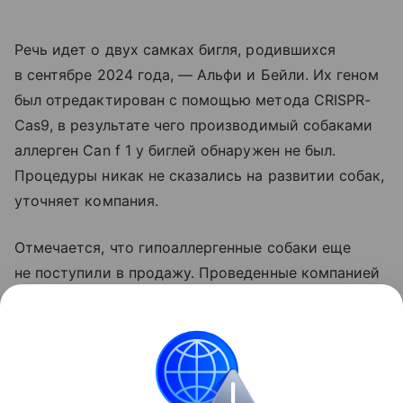
Речь идет о двух самках бигля, родившихся
в сентябре 2024 года, — Альфи и Бейли. Их геном
был отредактирован с помощью метода CRISPR-
Cas9, в результате чего производимый собаками
аллерген Can f 1 у биглей обнаружен не был.
Процедуры никак не сказались на развитии собак,
уточняет компания.
Отмечается, что гипоаллергенные собаки еще
не поступили в продажу. Проведенные компанией
генетические изменения еще не были одобрены
Управлением по продовольствию и лекарствам
США (FDA).