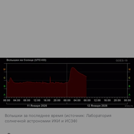
Вспышки за последнее время
источник:
Лаборатория
солнечной астрономии ИКИ и ИСЗФ