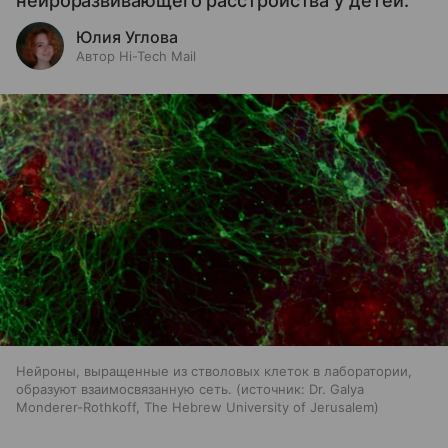
нейроразвивающего расстройства у детей.
Юлия Углова
Автор Hi-Tech Mail
Нейроны, выращенные из стволовых клеток в лаборатории,
образуют взаимосвязанную сеть.
источник:
Dr. Galya
Monderer-Rothkoff, The Hebrew University of Jerusalem