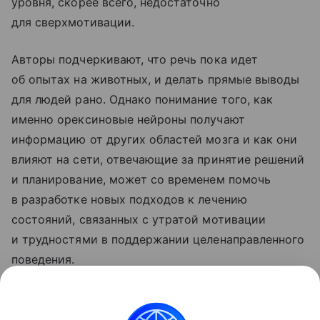
уровня, скорее всего, недостаточно
для сверхмотивации.
Авторы подчеркивают, что речь пока идет
об опытах на животных, и делать прямые выводы
для людей рано. Однако понимание того, как
именно орексиновые нейроны получают
информацию от других областей мозга и как они
влияют на сети, отвечающие за принятие решений
и планирование, может со временем помочь
в разработке новых подходов к лечению
состояний, связанных с утратой мотивации
и трудностями в поддержании целенаправленного
поведения.
Ранее ученые
объяснили
, почему мы почти ничего
не помним о раннем детстве.