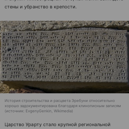
стены и убранство в крепости.
История строительства и расцвета Эребуни относительно
хорошо задокументирована благодаря клинописным записям
источник:
EvgenyGenkin, Wikimedia
Царство Урарту стало крупной региональной