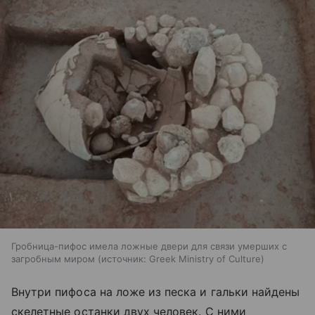
Гробница-пифос имела ложные двери для связи умерших с
загробным миром
источник:
Greek Ministry of Culture
Внутри пифоса на ложе из песка и гальки найдены
скелетные останки двух человек. С ними