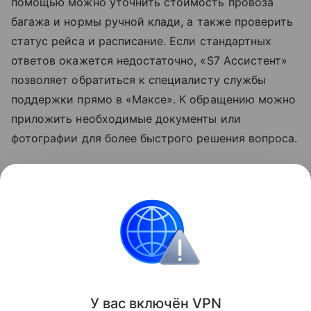
помощью можно уточнить стоимость провоза
багажа и нормы
ручной клади
, а также проверить
статус рейса и расписание. Если стандартных
ответов окажется недостаточно, «S7 Ассистент»
позволяет обратиться к специалисту службы
поддержки прямо в «Максе». К обращению можно
приложить необходимые документы или
фотографии для более быстрого решения вопроса.
Узнать больше о возможностях мессенджера
«Макс» можно в отдельном
материале
Hi-Tech
Mail.
мессенджеры
Мессенджер MAX
Поделиться
У вас включ
ён
V
P
N