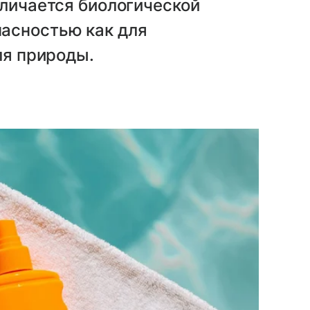
тличается биологической
асностью как для
ля природы.