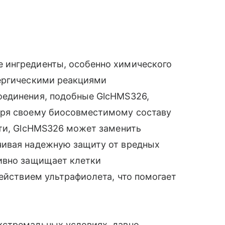
 ингредиенты, особенно химического
ергическими реакциями
оединения, подобные GlcHMS326,
аря своему биосовместимому составу
сти, GlcHMS326 может заменить
чивая надежную защиту от вредных
ивно защищает клетки
действием ультрафиолета, что помогает
кстремальных условиях, давно