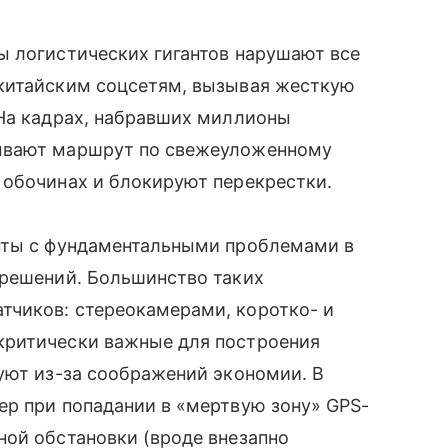
ы логистических гигантов нарушают все
китайским соцсетям, вызывая жесткую
На кадрах, набравших миллионы
ывают маршрут по свежеуложенному
 обочинах и блокируют перекрестки.
нты с фундаментальными проблемами в
 решений. Большинство таких
чиков: стереокамерами, коротко- и
критически важные для построения
уют из-за соображений экономии. В
ер при попадании в «мертвую зону» GPS-
ной обстановки (вроде внезапно