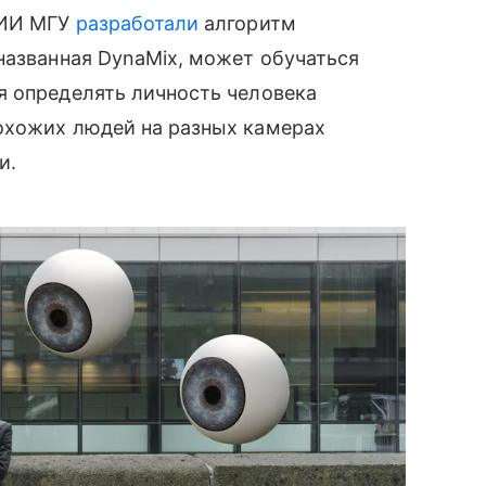
 ИИ МГУ
разработали
алгоритм
названная DynaMix, может обучаться
я определять личность человека
охожих людей на разных камерах
и.