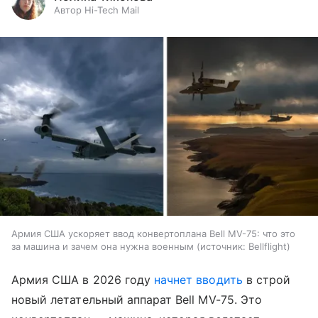
Автор Hi-Tech Mail
Армия США ускоряет ввод конвертоплана Bell MV-75: что это
за машина и зачем она нужна военным
источник:
Bellflight
Армия США в 2026 году
начнет вводить
в строй
новый летательный аппарат Bell MV-75. Это