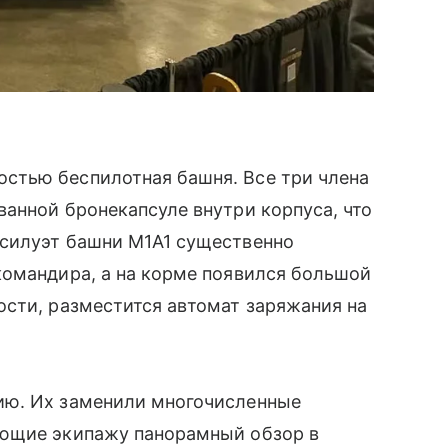
стью беспилотная башня. Все три члена
анной бронекапсуле внутри корпуса, что
силуэт башни M1A1 существенно
командира, а на корме появился большой
ости, разместится автомат заряжания на
ию. Их заменили многочисленные
ающие экипажу панорамный обзор в