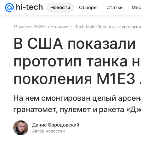
Новости
Обзоры
Статьи
Мес
17 января 2026
Источник:
Hi-Tech Mail
Военные технологии
В США показали
прототип танка 
поколения M1E3
На нем смонтирован целый арсен
гранатомет, пулемет и ракета «Д
Денис Бородовский
Автор новостей