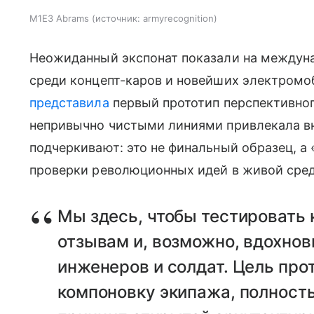
M1E3 Abrams
источник:
armyrecognition
Неожиданный экспонат показали на междуна
среди концепт-каров и новейших электром
представила
первый прототип перспективног
непривычно чистыми линиями привлекала в
подчеркивают: это не финальный образец, а
проверки революционных идей в живой сред
Мы здесь, чтобы тестировать 
отзывам и, возможно, вдохно
инженеров и солдат. Цель про
компоновку экипажа, полност