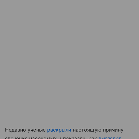
Недавно ученые
раскрыли
настоящую причину
свечения насекомых
и показали, как
выглядел