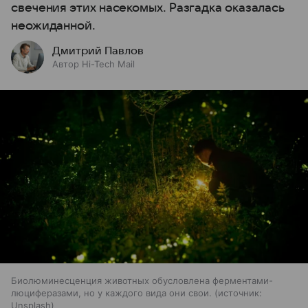
свечения этих насекомых. Разгадка оказалась
неожиданной.
Дмитрий Павлов
Автор Hi-Tech Mail
Биолюминесценция животных обусловлена ферментами-
люциферазами, но у каждого вида они свои.
источник:
Unsplash