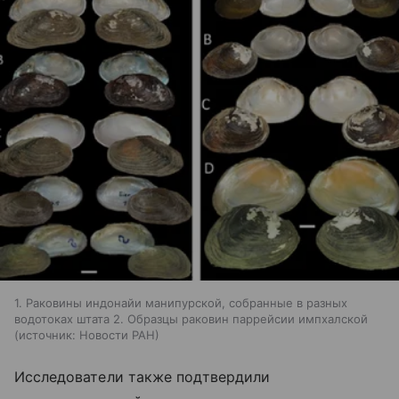
1. Раковины индонайи манипурской, собранные в разных
водотоках штата 2. Образцы раковин паррейсии импхалской
источник:
Новости РАН
Исследователи также подтвердили