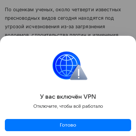
По оценкам ученых, около четверти известных
пресноводных видов сегодня находятся под
угрозой исчезновения из-за загрязнения
водоемов, строительства плотин и изменения
климата.
У вас включ
ён
V
P
N
Отключите, чтобы всё работало
Готово