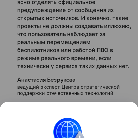
ясно отделять официальное
предупреждение от сообщения из
открытых источников. И конечно, такие
проекты не должны создавать иллюзию,
что пользователь наблюдает за
реальным перемещением
беспилотников или работой ПВО в
режиме реального времени, если
технически у сервиса таких данных нет.
Анастасия Безрукова
ведущий эксперт Центра стратегической
поддержки отечественных технологий
Ранее в Рунете
нашли
скам-сервисы, которые
наживаются на теме бензина.